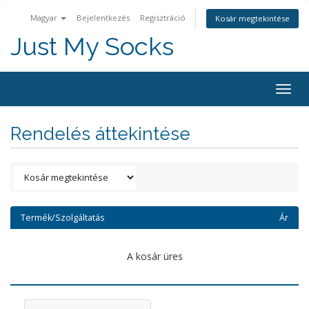
Magyar
Bejelentkezés
Regisztráció
Kosár megtekintése
Just My Socks
Togg
navig
Rendelés áttekintése
Termék/Szolgáltatás
Ár
A kosár üres