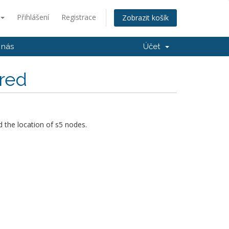
Přihlášení
Registrace
Zobrazit košík
 nás
Účet
ored
 the location of s5 nodes.