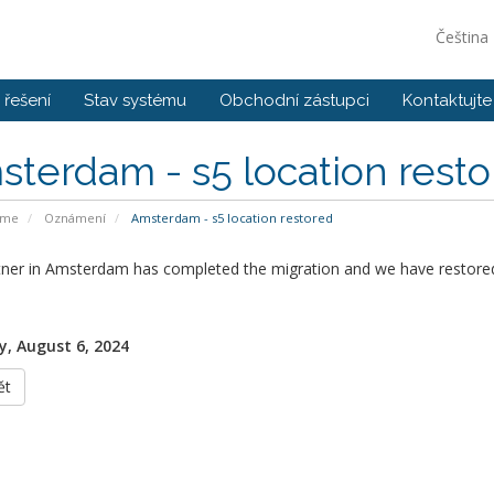
Čeština
řešení
Stav systému
Obchodní zástupci
Kontaktujte
terdam - s5 location rest
ome
Oznámení
Amsterdam - s5 location restored
tner in Amsterdam has completed the migration and we have restored
, August 6, 2024
ět