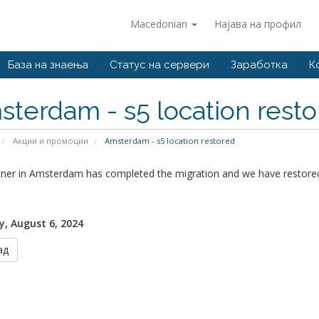
Macedonian
Најава на профил
База на знаења
Статус на сервери
Заработка
К
terdam - s5 location rest
Акции и промоции
Amsterdam - s5 location restored
tner in Amsterdam has completed the migration and we have restored
, August 6, 2024
ад