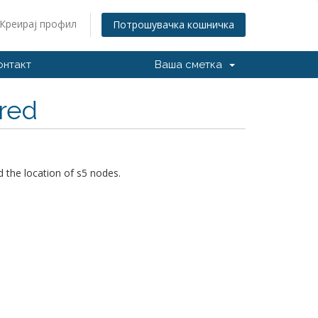
Креирај профил
Потрошувачка кошничка
онтакт
Ваша сметка
ored
 the location of s5 nodes.