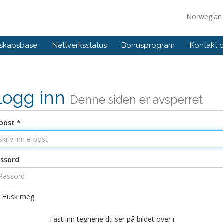
Norwegia
skapsbase
Nettverksstatus
Bonusprogram
Kontakt 
Logg inn
Denne siden er avsperret
post *
ssord
Husk meg
Tast inn tegnene du ser på bildet over i