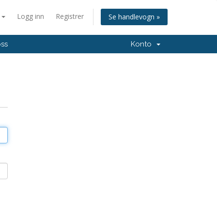
n
Logg inn
Registrer
Se handlevogn »
oss
Konto