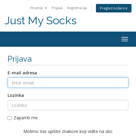
Hrvatski
Prijava
Registtracija
Pregled košarice
Just My Socks
Togg
navig
Prijava
E-mail adresa
Lozinka
Zapamti me
Molimo Vas upišite znakove koji vidite na slici