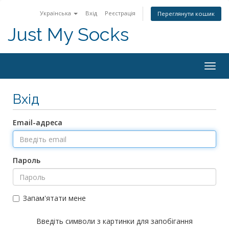
Українська
Вхід
Реєстрація
Переглянути кошик
Just My Socks
Togg
navig
Вхід
Email-адреса
Пароль
Запам'ятати мене
Введіть символи з картинки для запобігання