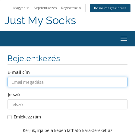
Magyar
Bejelentkezés
Regisztráció
Kosár megtekintése
Just My Socks
Togg
navig
Bejelentkezés
E-mail cím
Jelszó
Emlékezz rám
Kérjük, írja be a képen látható karaktereket az