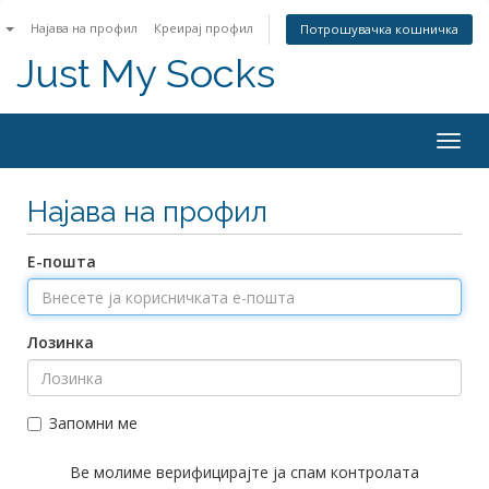
n
Најава на профил
Креирај профил
Потрошувачка кошничка
Just My Socks
Togg
navig
Најава на профил
Е-пошта
Лозинка
Запомни ме
Ве молиме верифицирајте ја спам контролата