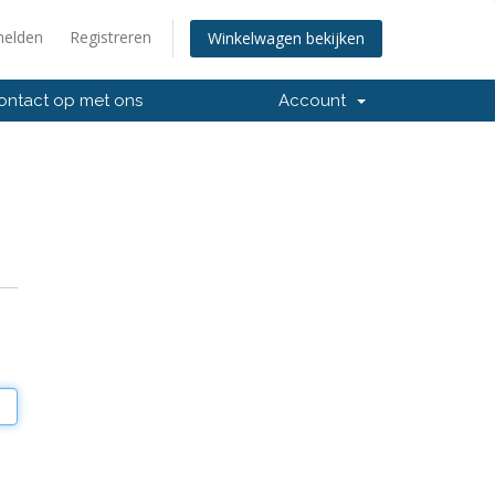
elden
Registreren
Winkelwagen bekijken
ntact op met ons
Account