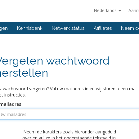
Nederlands
Aanm
ngen
Kennisbank
Netwerk status
Affiliates
Neem co
Vergeten wachtwoord
herstellen
 wachtwoord vergeten? Vul uw mailadres in en wij sturen u een mail
t instructies.
mailadres
Neem de karakters zoals hieronder aangeduid
over en vul ze in het onderstaande tekstveld in.