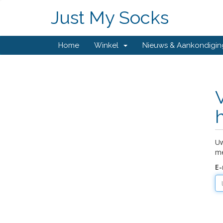
Just My Socks
Home
Winkel
Nieuws & Aankondigi
Uw
me
E-