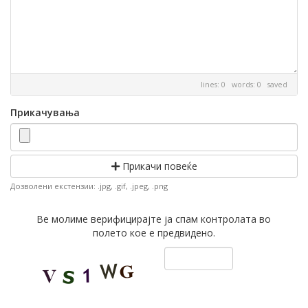
lines: 0 words: 0
saved
Прикачувања
Прикачи повеќе
Дозволени екстензии: .jpg, .gif, .jpeg, .png
Ве молиме верифицирајте ја спам контролата во
полето кое е предвидено.