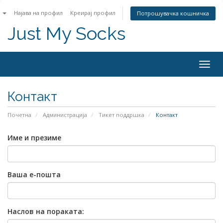
n
Најава на профил
Креирај профил
Потрошувачка кошничка
Just My Socks
Togg
navig
Контакт
Почетна
Администрација
Тикет поддршка
Контакт
Име и презиме
Ваша е-пошта
Наслов на пораката: