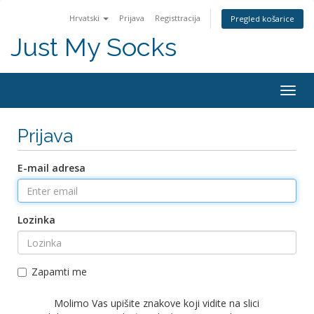
Hrvatski
Prijava
Registtracija
Pregled košarice
Just My Socks
Togg
navig
Prijava
E-mail adresa
Lozinka
Zapamti me
Molimo Vas upišite znakove koji vidite na slici