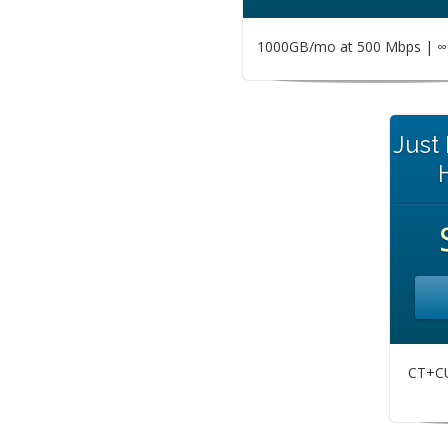
1000GB/mo at 500 Mbps | ∞ 
Just
CT+CU