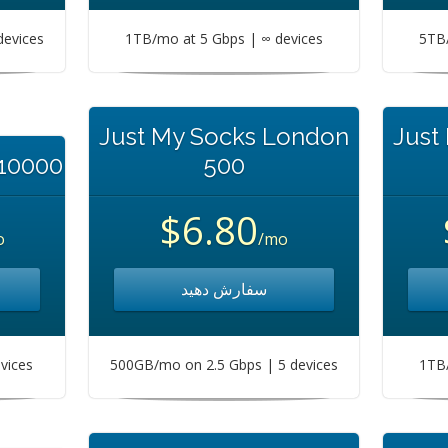
devices
1TB/mo at 5 Gbps | ∞ devices
5TB/
Just My Socks London
Just
 10000
500
$6.80
o
/mo
سفارش دهید
vices
500GB/mo on 2.5 Gbps | 5 devices
1TB/