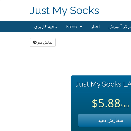
Just My Socks
ناحیه کاربری
Store
اخبار
رکز آموزش
نمایش منو
Just My Socks L
$5.88
/mo
سفارش دهید