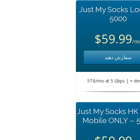
Just My Socks L
5000
$59.99
/m
سفارش دهید
5TB/mo at 5 Gbps | ∞ de
Just My Socks HK
Mobile ONLY – 