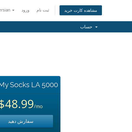
ersian
ورود
ثبت نام
مشاهده کارت خرید
حساب
 My Socks LA 5000
$48.99
/mo
سفارش دهید