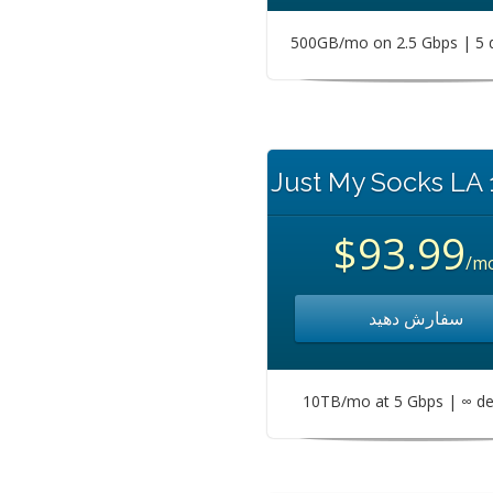
500GB/mo on 2.5 Gbps | 5 
Just My Socks LA
$93.99
/m
سفارش دهید
10TB/mo at 5 Gbps | ∞ de