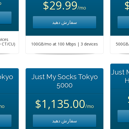
$29.99
o
/mo
سفارش دهید
vices
O CT/CU)
100GB/mo at 100 Mbps | 3 devices
500GB/
Just
okyo
Just My Socks Tokyo
H
5000
$1,135.00
mo
/mo
سفارش دهید