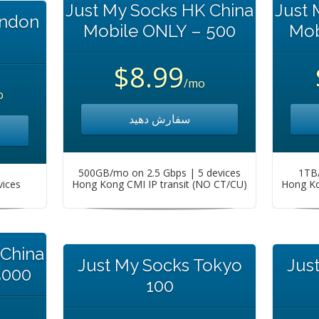
Just My Socks HK China
Just 
ondon
Mobile ONLY – 500
Mob
$8.99
/mo
o
سفارش دهید
500GB/mo on 2.5 Gbps | 5 devices
1TB/
vices
Hong Kong CMI IP transit (NO CT/CU)
Hong Ko
 China
Just My Socks Tokyo
Jus
5000
100