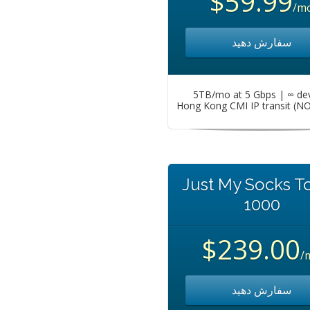
$59.99
/m
سفارش دهید
5TB/mo at 5 Gbps | ∞ de
Hong Kong CMI IP transit (N
Just My Socks T
1000
$239.00
/
سفارش دهید