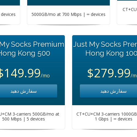
CT+CU+
devices
5000GB/mo at 700 Mbps | ∞ devices
 My Socks Premium
Just My Socks Pr
Hong Kong 500
Hong Kong 10
$149.99
$279.99
/mo
/m
سفارش دهید
سفارش دهید
+CM 3-carriers 500GB/mo at
CT+CU+CM 3-carriers 1000GB
500 Mbps | 5 devices
1 Gbps | ∞ devices