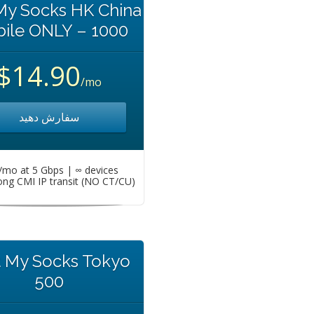
My Socks HK China
ile ONLY – 1000
$14.90
/mo
سفارش دهید
mo at 5 Gbps | ∞ devices
ng CMI IP transit (NO CT/CU)
t My Socks Tokyo
500