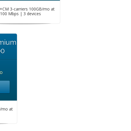
CM 3-carriers 100GB/mo at
100 Mbps | 3 devices
emium
00
o
/mo at