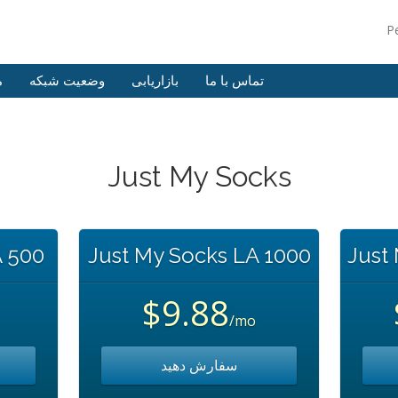
P
تماس با ما
بازاریابی
وضعیت شبکه
م
Just My Socks
A 500
Just My Socks LA 1000
Just
$9.88
/mo
سفارش دهید