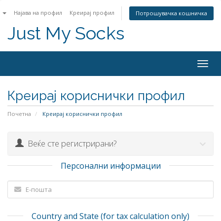
n
Најава на профил
Креирај профил
Потрошувачка кошничка
Just My Socks
Togg
navig
Креирај кориснички профил
Почетна
Креирај кориснички профил
Веќе сте регистрирани?
Персонални информации
Country and State (for tax calculation only)