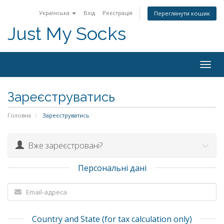
Українська
Вхід
Реєстрація
Переглянути кошик
Just My Socks
Togg
navig
Зареєструватись
Головна
Зареєструватись
Вже зареєстровані?
Персональні дані
Country and State (for tax calculation only)